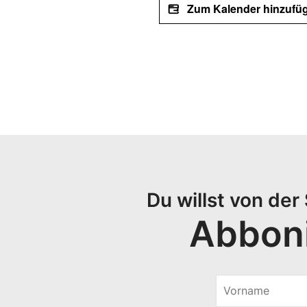
Zum Kalender hinzufü
Du willst von de
Abboni
V
o