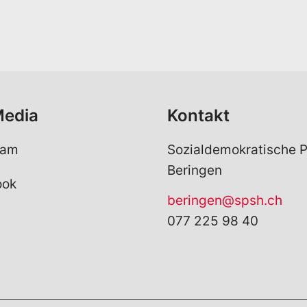
M
a
i
l
*
Media
Kontakt
ram
Sozialdemokratische P
Beringen
ook
beringen@spsh.ch
077 225 98 40