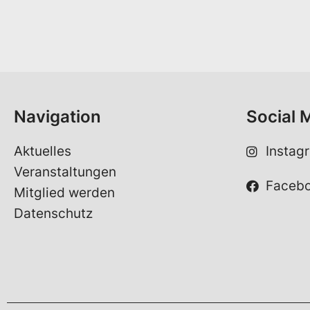
r
n
a
m
e
*
Navigation
Social 
Aktuelles
Instag
Veranstaltungen
Faceb
Mitglied werden
Datenschutz