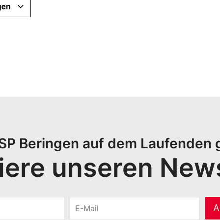
gen
r SP Beringen auf dem Laufenden
ere unseren News
E
A
-