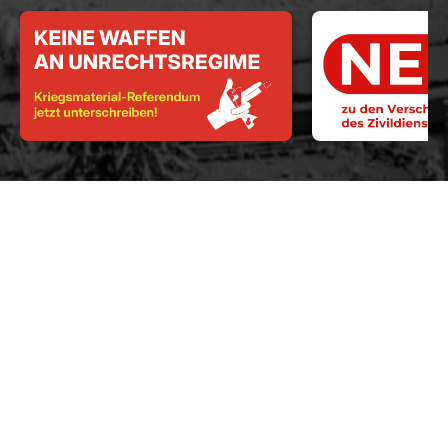
Abstimmungsparolen
NEIN
zur Ernährungsinitiative
NEIN
zur Pro-Putin-Initiative