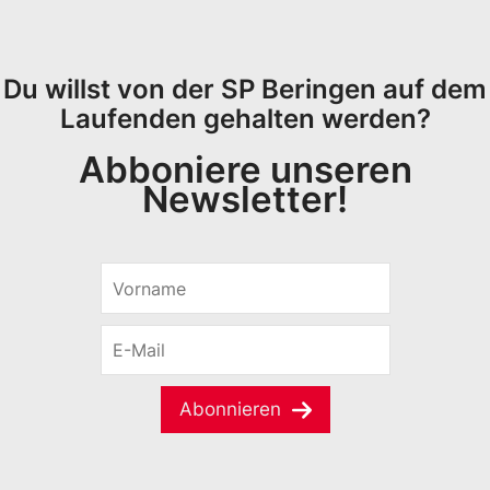
Du willst von der SP Beringen auf dem
Laufenden gehalten werden?
Abboniere unseren
Newsletter!
V
o
r
E
n
-
a
M
m
a
e
Abonnieren
i
*
l
*